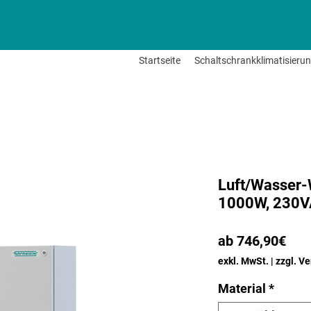
Startseite
Schaltschrankklimatisieru
Luft/Wasser-
1000W, 230VA
Sal
ab
746,90€
Prei
exkl. MwSt.
|
zzgl. V
Material
*