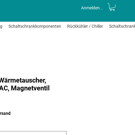
Anmelden...
ng
Schaltschrankkomponenten
Rückkühler / Chiller
Schaltschran
Wärmetauscher,
C, Magnetventil
e-
s
ersand