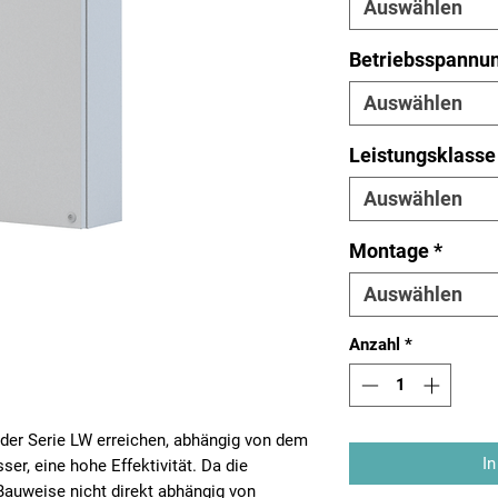
Auswählen
Betriebsspannu
Auswählen
Leistungsklasse
Auswählen
Montage
*
Auswählen
Anzahl
*
er Serie LW erreichen, abhängig von dem
In
er, eine hohe Effektivität. Da die
Bauweise nicht direkt abhängig von