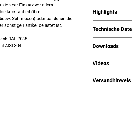
 sich der Einsatz vor allem
Highlights
ine konstant erhöhte
bspw. Schmieden) oder bei denen die
Luft/Wasser-Wärme
 sonstige Partikel belastet ist.
Technische Dat
Hohe Nutzkühllei
Ungeregelte und 
lech RAL 7035
Betriebsspannun
Aufgeschäumte 
Downloads
l AISI 304
Nutzkühlleistun
Varianten mit L
Temperaturbereic
Störmeldung
Betriebsanleitun
Gewicht: 10 kg
cRUus Varianten
Videos
CAD (ZIP):
Down
Abmessungen: 28
Geräuschpegel: c
Hinweis: Die Lin
Schutzart intern/
Versandhinweis
Seite (Youtube).
Anschlussart: St
Gerät anschl
Palettenware, Versa
Temperaturkontro
Schweizer Kunden kö
über
MeinEinkauf.c
Impressum
Verkaufs - und Lieferbedingunge
Hinweis: Wir bel