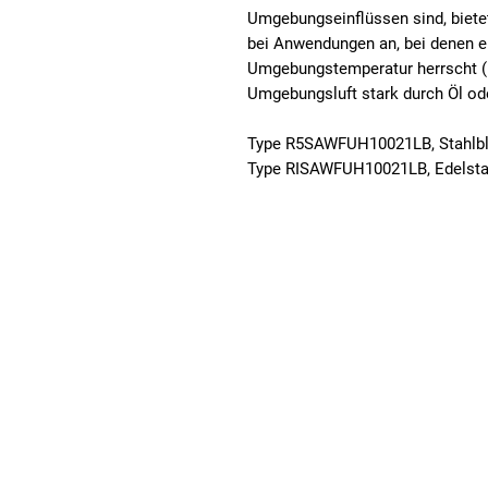
Umgebungseinflüssen sind, bietet
bei Anwendungen an, bei denen e
Umgebungstemperatur herrscht (
Umgebungsluft stark durch Öl oder
Type R5SAWFUH10021LB, Stahlb
Type RISAWFUH10021LB, Edelstah
Fuhrmeister + Co GmbH