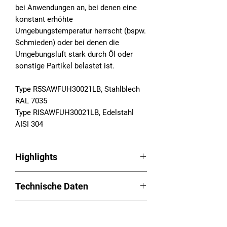
bei Anwendungen an, bei denen eine
konstant erhöhte
Umgebungstemperatur herrscht (bspw.
Schmieden) oder bei denen die
Umgebungsluft stark durch Öl oder
sonstige Partikel belastet ist.
Type R5SAWFUH30021LB, Stahlblech
RAL 7035
Type RISAWFUH30021LB, Edelstahl
AISI 304
Highlights
Luft/Wasser-Wärmetauscher Serie
Technische Daten
RAM
Hohe Nutzkühlleistung bis zu 5.000
Betriebsspannung: 230VAC,
W
Downloads
50/60Hz
Ungeregelte und geregelte