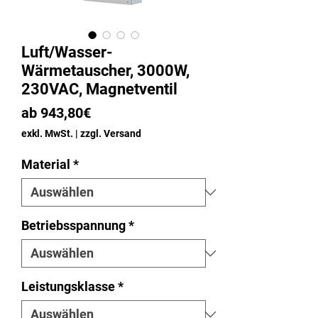
Luft/Wasser-
Wärmetauscher, 3000W,
230VAC, Magnetventil
Sale-
ab
943,80€
Preis
exkl. MwSt.
|
zzgl. Versand
Material
*
Betriebsspannung
*
Leistungsklasse
*