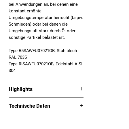
bei Anwendungen an, bei denen eine
konstant erhöhte
Umgebungstemperatur herrscht (bspw.
Schmieden) oder bei denen die
Umgebungsluft stark durch Öl oder
sonstige Partikel belastet ist.
Type R5SAWFU07021OB, Stahlblech
RAL 7035
Type RISAWFU07021OB, Edelstahl AISI
304
Highlights
Luft/Wasser-Wärmetauscher Serie
Technische Daten
RAM
Hohe Nutzkühlleistung bis zu 5.000
Betriebsspannung: 230VAC,
W
Downloads
50/60Hz
Ungeregelte und geregelte