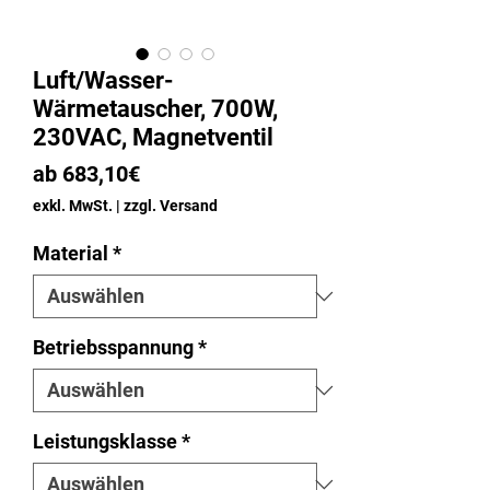
Luft/Wasser-
Wärmetauscher, 700W,
230VAC, Magnetventil
Sale-
ab
683,10€
Preis
exkl. MwSt.
|
zzgl. Versand
Material
*
Betriebsspannung
*
Leistungsklasse
*