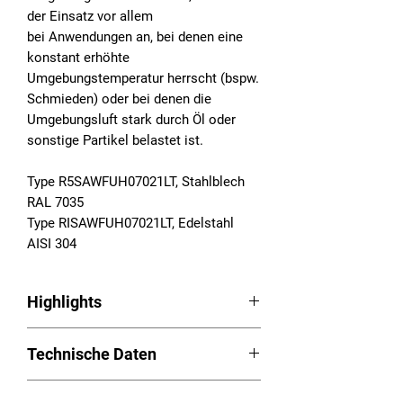
der Einsatz vor allem
bei Anwendungen an, bei denen eine
konstant erhöhte
Umgebungstemperatur herrscht (bspw.
Schmieden) oder bei denen die
Umgebungsluft stark durch Öl oder
sonstige Partikel belastet ist.
Type R5SAWFUH07021LT, Stahlblech
RAL 7035
Type RISAWFUH07021LT, Edelstahl
AISI 304
Highlights
Luft/Wasser-Wärmetauscher Serie
Technische Daten
RAM
Hohe Nutzkühlleistung bis zu 5.000
Betriebsspannung: 230VAC,
W