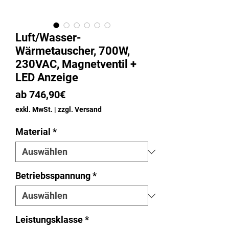
Luft/Wasser-
Wärmetauscher, 700W,
230VAC, Magnetventil +
LED Anzeige
Sale-
ab
746,90€
Preis
exkl. MwSt.
|
zzgl. Versand
Material
*
Betriebsspannung
*
Leistungsklasse
*