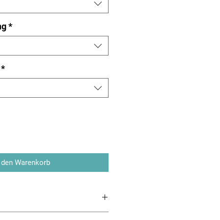
ng
*
*
 den Warenkorb
ankkühlgeräte Serie HE Anbau