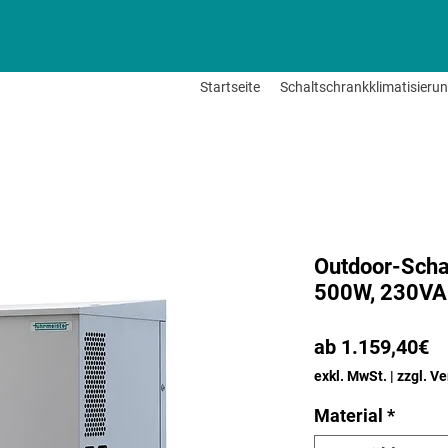
Startseite
Schaltschrankklimatisieru
Outdoor-Scha
500W, 230V
Sa
ab
1.159,40€
Pr
exkl. MwSt.
|
zzgl. V
Material
*