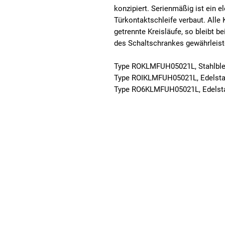
konzipiert. Serienmäßig ist ein e
Türkontaktschleife verbaut. Alle
getrennte Kreisläufe, so bleibt b
des Schaltschrankes gewährleist
Type ROKLMFUH05021L, Stahlbl
Type ROIKLMFUH05021L, Edelstah
Type RO6KLMFUH05021L, Edelsta
Fuhrmeister + Co GmbH
Stahlschmidtsbrücke 61
Telefon: +49
42499 Hückeswagen
Telefax: +49