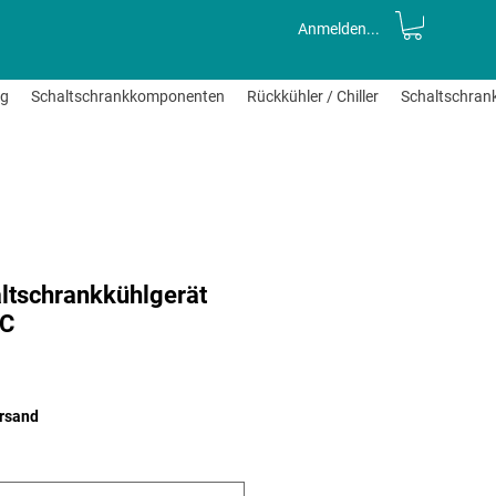
Anmelden...
ng
Schaltschrankkomponenten
Rückkühler / Chiller
Schaltschran
ltschrankkühlgerät
AC
le-
eis
ersand