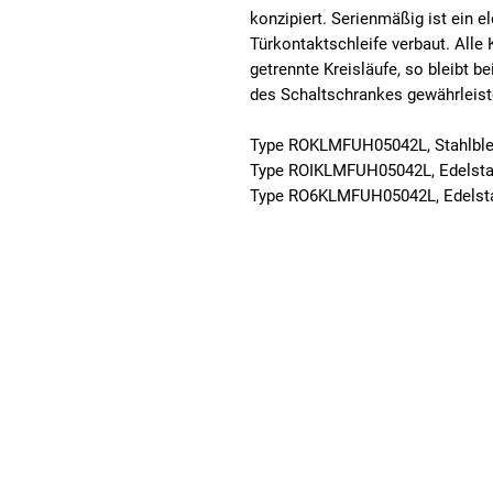
konzipiert. Serienmäßig ist ein e
Türkontaktschleife verbaut. Alle
getrennte Kreisläufe, so bleibt b
des Schaltschrankes gewährleist
Type ROKLMFUH05042L, Stahlbl
Type ROIKLMFUH05042L, Edelstah
Type RO6KLMFUH05042L, Edelsta
Fuhrmeister + Co GmbH
Stahlschmidtsbrücke 61
Telefon: +49
42499 Hückeswagen
Telefax: +49