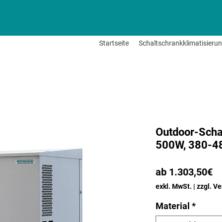
Startseite
Schaltschrankklimatisieru
Outdoor-Scha
500W, 380-
Sa
ab
1.303,50€
Pr
exkl. MwSt.
|
zzgl. V
Material
*