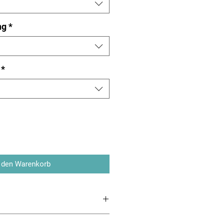
ng
*
*
 den Warenkorb
ankkühlgeräte Serie HE Anbau