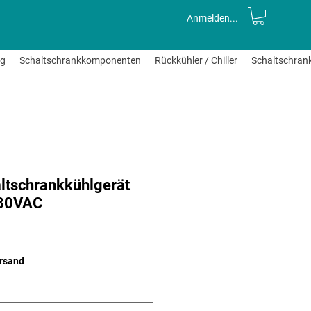
Anmelden...
ng
Schaltschrankkomponenten
Rückkühler / Chiller
Schaltschran
ltschrankkühlgerät
480VAC
le-
eis
ersand