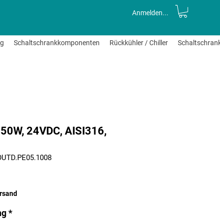
Anmelden...
ng
Schaltschrankkomponenten
Rückkühler / Chiller
Schaltschran
, 50W, 24VDC, AISI316,
.OUTD.PE05.1008
ersand
ng
*