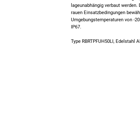
lageunabhängig verbaut werden. D
rauen Einsatzbedingungen bewähr
Umgebungstemperaturen von -20 b
IP67.
Type RBRTPFUH50LI, Edelstahl A
Fuhrmeister + Co GmbH
Stahlschmidtsbrücke 61
Telefon: +49
42499 Hückeswagen
Telefax: +49