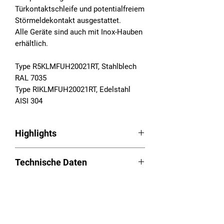
Türkontaktschleife und potentialfreiem
Störmeldekontakt ausgestattet.
Alle Geräte sind auch mit Inox-Hauben
erhältlich.
Type R5KLMFUH20021RT, Stahlblech
RAL 7035
Type RIKLMFUH20021RT, Edelstahl
AISI 304
Highlights
Schaltschrankkühlgeräte Serie RAM
Technische Daten
Aufbau
LED Easy-Control
Betriebsspannung: 230VAC,
Aufgeschäumte Dichtung
Downloads
50/60Hz
Kondensatüberwachung mit Not-
Nutzkühlleistung (L35L35): 520W
Aus-Funktion
Betriebsanleitung (PDF):
Download
Temperaturbereich: 20 - 55°C
Long-Life – Chassis/Haube aus
Versandhinweis
Ausschnittplan (PDF):
Download