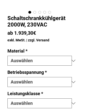
Schaltschrankkühlgerät
2000W, 230VAC
Sale-
ab
1.939,30€
Preis
exkl. MwSt.
|
zzgl. Versand
Material
*
Betriebsspannung
*
Leistungsklasse
*