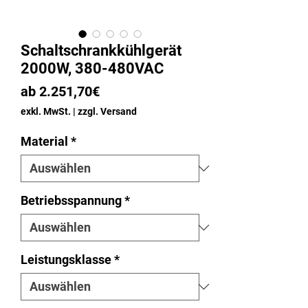
Schaltschrankkühlgerät
2000W, 380-480VAC
Sale-
ab
2.251,70€
Preis
exkl. MwSt.
|
zzgl. Versand
Material
*
Betriebsspannung
*
Leistungsklasse
*