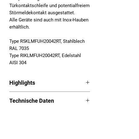
Türkontaktschleife und potentialfreiem
Störmeldekontakt ausgestattet.
Alle Geräte sind auch mit Inox-Hauben
erhältlich.
Type R5KLMFUH20042RT, Stahlblech
RAL 7035
Type RIKLMFUH20042RT, Edelstahl
AISI 304
Highlights
Schaltschrankkühlgeräte Serie RAM
Technische Daten
Aufbau
LED Easy-Control
Betriebsspannung:
Aufgeschäumte Dichtung
Downloads
380/400/440/460/480VAC, 2~,
Kondensatüberwachung mit Not-
50/60Hz
Aus-Funktion
Betriebsanleitung (PDF):
Download
Nutzkühlleistung (L35L35): 520W
Long-Life – Chassis/Haube aus
Versandhinweis
Ausschnittplan (PDF):
Download