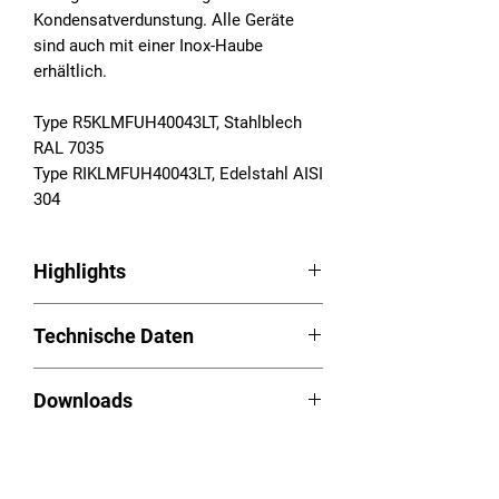
Kondensatverdunstung. Alle Geräte
sind auch mit einer Inox-Haube
erhältlich.
Type R5KLMFUH40043LT, Stahlblech
RAL 7035
Type RIKLMFUH40043LT, Edelstahl AISI
304
Highlights
Schaltschrankkühlgeräte Serie RAM
Technische Daten
Anbau
LED Easy-Control
Betriebsspannung:
Aufgeschäumte Dichtung
Downloads
380/400/440/460/480VAC, 3~,
Kondensatverdunstung ab 1.000W
50/60Hz
Kühlleistung serienmäßig
Betriebsanleitung (PDF):
Download
Nutzkühlleistung (L35L35): 4.000W
cRUus Varianten
Videos
Ausschnittplan (PDF):
Download
Temperaturbereich: 20 - 55°C
Kundenspezifische Lackierung als
Schaltplan (PDF):
Download