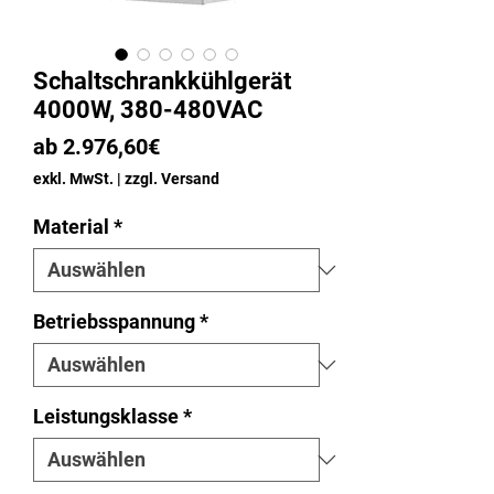
Schaltschrankkühlgerät
4000W, 380-480VAC
Sale-
ab
2.976,60€
Preis
exkl. MwSt.
|
zzgl. Versand
Material
*
Betriebsspannung
*
Leistungsklasse
*