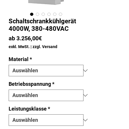
Schaltschrankkühlgerät
4000W, 380-480VAC
Sale-
ab
3.256,00€
Preis
exkl. MwSt.
|
zzgl. Versand
Material
*
Betriebsspannung
*
Leistungsklasse
*