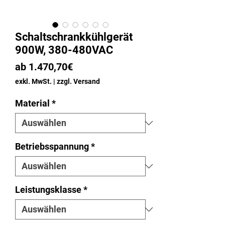
Schaltschrankkühlgerät
900W, 380-480VAC
Sale-
ab
1.470,70€
Preis
exkl. MwSt.
|
zzgl. Versand
Material
*
Betriebsspannung
*
Leistungsklasse
*