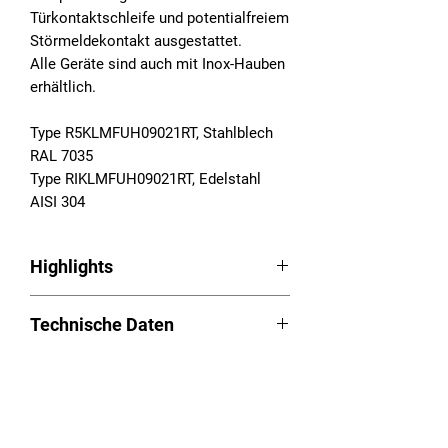
Türkontaktschleife und potentialfreiem
Störmeldekontakt ausgestattet.
Alle Geräte sind auch mit Inox-Hauben
erhältlich.
Type R5KLMFUH09021RT, Stahlblech
RAL 7035
Type RIKLMFUH09021RT, Edelstahl
AISI 304
Highlights
Schaltschrankkühlgeräte Serie RAM
Technische Daten
Aufbau
LED Easy-Control
Betriebsspannung: 230VAC,
Aufgeschäumte Dichtung
Downloads
50/60Hz
Kondensatüberwachung mit Not-
Nutzkühlleistung (L35L35): 520W
Aus-Funktion
Betriebsanleitung (PDF):
Download
Temperaturbereich: 20 - 55°C
Long-Life – Chassis/Haube aus
Versandhinweis
Ausschnittplan (PDF):
Download