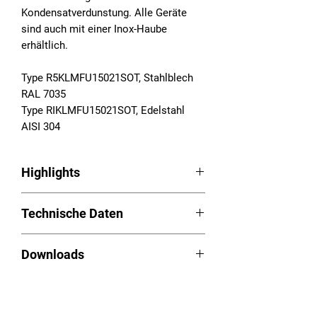
Kondensatverdunstung. Alle Geräte
sind auch mit einer Inox-Haube
erhältlich.
Type R5KLMFU15021SOT, Stahlblech
RAL 7035
Type RIKLMFU15021SOT, Edelstahl
AISI 304
Highlights
Schaltschrankkühlgeräte Serie RAM
Technische Daten
Smart
LED Easy-Control
Betriebsspannung: 230VAC,
Schnellmontage durch
Downloads
50/60Hz
aufgeschäumte Dichtung
Nutzkühlleistung (L35L35): 1.420W
Integrierte Kondensatverdunstung
Betriebsanleitung (PDF):
Download
Temperaturbereich: 20 - 55°C
Großer Abstand zwischen Luftein-
Videos
Ausschnittplan (PDF):
Download
Gewicht: 51 kg
und austritt für optimierte
Schaltplan (PDF):
Download