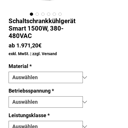
Schaltschrankkühlgerät
Smart 1500W, 380-
480VAC
Sale-
ab
1.971,20€
Preis
exkl. MwSt.
|
zzgl. Versand
Material
*
Betriebsspannung
*
Leistungsklasse
*