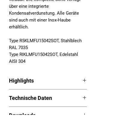
über eine integrierte
Kondensatverdunstung. Alle Geräte
sind auch mit einer Inox-Haube
erhältlich.
Type R5KLMFU15042SOT, Stahlblech
RAL 7035
Type RIKLMFU15042SOT, Edelstahl
AISI 304
Highlights
Schaltschrankkühlgeräte Serie RAM
Technische Daten
Smart
LED Easy-Control
Betriebsspannung:
Schnellmontage durch
Downloads
380/400/440/460/480VAC, 2~,
aufgeschäumte Dichtung
50/60Hz
Integrierte Kondensatverdunstung
Betriebsanleitung (PDF):
Download
Nutzkühlleistung (L35L35): 1.420W
Großer Abstand zwischen Luftein-
Videos
Ausschnittplan (PDF):
Download