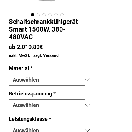
Schaltschrankkühlgerät
Smart 1500W, 380-
480VAC
Sale-
ab
2.010,80€
Preis
exkl. MwSt.
|
zzgl. Versand
Material
*
Betriebsspannung
*
Leistungsklasse
*