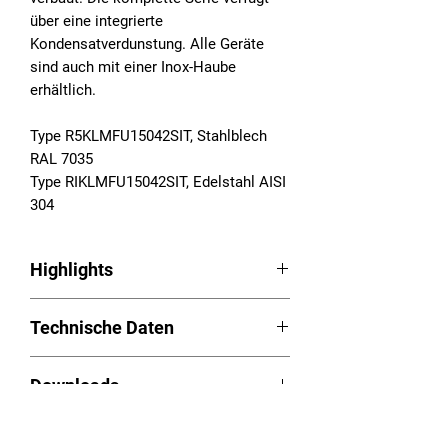
über eine integrierte
Kondensatverdunstung. Alle Geräte
sind auch mit einer Inox-Haube
erhältlich.
Type R5KLMFU15042SIT, Stahlblech
RAL 7035
Type RIKLMFU15042SIT, Edelstahl AISI
304
Highlights
Schaltschrankkühlgeräte Serie RAM
Technische Daten
Smart
LED Easy-Control
Betriebsspannung:
Schnellmontage durch
Downloads
380/400/440/460/480VAC, 2~,
aufgeschäumte Dichtung
50/60Hz
Integrierte Kondensatverdunstung
Betriebsanleitung (PDF):
Download
Nutzkühlleistung (L35L35): 1.420W
Großer Abstand zwischen Luftein-
Videos
Ausschnittplan (PDF):
Download