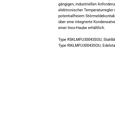
gängigen, industriellen Anforder
elektronischer Temperaturregler 
potentialfreiem Störmeldekontakt
über eine integrierte Kondensatv
einer Inox-Haube erhältlich.
Type R5KLMFU30043SOU, Stahlb
Type RIKLMFU30043SOU, Edelstah
Fuhrmeister + Co GmbH
Stahlschmidtsbrücke 61
Telefon: +49
42499 Hückeswagen
Telefax: +49