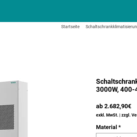
Startseite
Schaltschrankklimatisieru
Schaltschran
3000W, 400
Sa
ab
2.682,90€
Pr
exkl. MwSt.
|
zzgl. V
Material
*