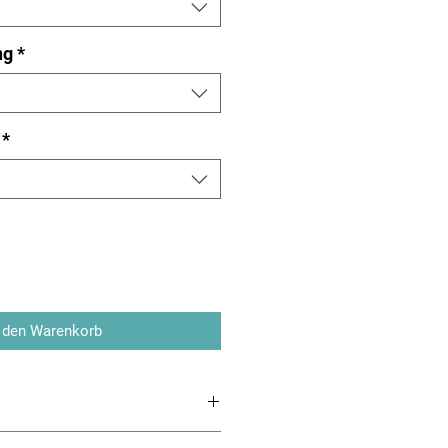
ng
*
*
 den Warenkorb
eräte Serie RAM Smart