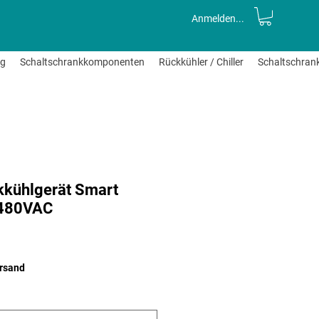
Anmelden...
ng
Schaltschrankkomponenten
Rückkühler / Chiller
Schaltschran
kkühlgerät Smart
-480VAC
le-
eis
ersand