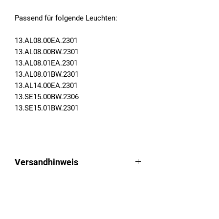
Passend für folgende Leuchten:
13.AL08.00EA.2301
13.AL08.00BW.2301
13.AL08.01EA.2301
13.AL08.01BW.2301
13.AL14.00EA.2301
13.SE15.00BW.2306
13.SE15.01BW.2301
Versandhinweis
Ware wird per Paketdienst verschickt.
Schweizer Kunden können die Ware
Fuhrmeister + Co GmbH
direkt verzollt über
MeinEinkauf.ch
Stahlschmidtsbrücke 61