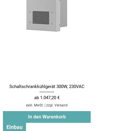
Schaltschrankkühlgerät 300W, 230VAC
Sale-Preis
ab
1.047,20 €
exkl. MwSt.
|
zzgl. Versand
In den Warenkorb
Einbau