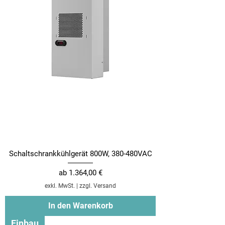
Schaltschrankkühlgerät 800W, 380-480VAC
Sale-Preis
ab
1.364,00 €
exkl. MwSt.
|
zzgl. Versand
In den Warenkorb
Einbau