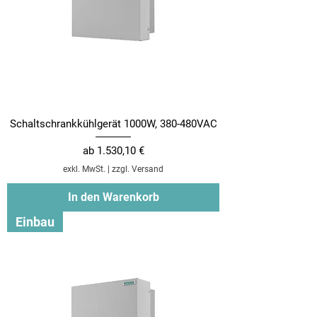
Schaltschrankkühlgerät 1000W, 380-480VAC
Sale-Preis
ab
1.530,10 €
exkl. MwSt.
|
zzgl. Versand
In den Warenkorb
Einbau