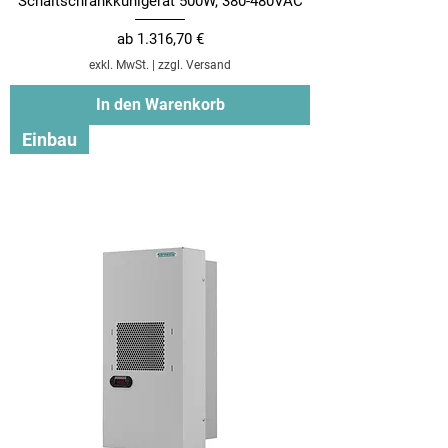
Schaltschrankkühlgerät 500W, 380-480VAC
Sale-Preis
ab
1.316,70 €
exkl. MwSt.
|
zzgl. Versand
In den Warenkorb
Einbau