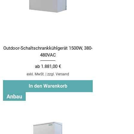
Outdoor-Schaltschrankkühlgerät 1500W, 380-
480VAC
Sale-Preis
ab
1.881,00 €
exkl. MwSt.
|
zzgl. Versand
In den Warenkorb
Anbau