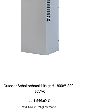
Outdoor-Schaltschrankkühlgerät 800W, 380-
480VAC
Sale-Preis
ab
1.546,60 €
exkl. MwSt.
|
zzgl. Versand