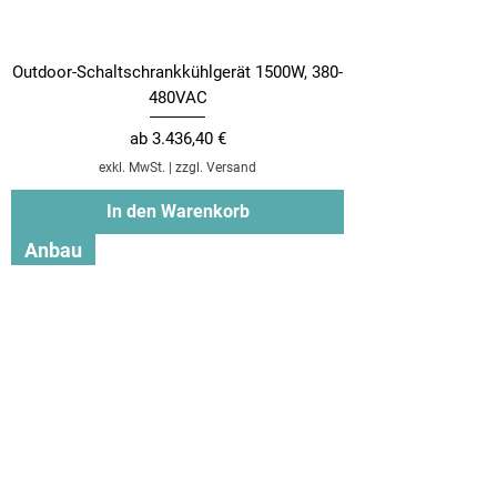
Outdoor-Schaltschrankkühlgerät 1500W, 380-
480VAC
Sale-Preis
ab
3.436,40 €
exkl. MwSt.
|
zzgl. Versand
In den Warenkorb
Anbau