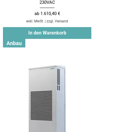
230VAC
Sale-Preis
ab
1.610,40 €
exkl. MwSt.
|
zzgl. Versand
In den Warenkorb
Anbau