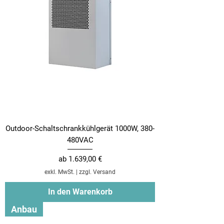
Outdoor-Schaltschrankkühlgerät 1000W, 380-
480VAC
Sale-Preis
ab
1.639,00 €
exkl. MwSt.
|
zzgl. Versand
In den Warenkorb
Anbau