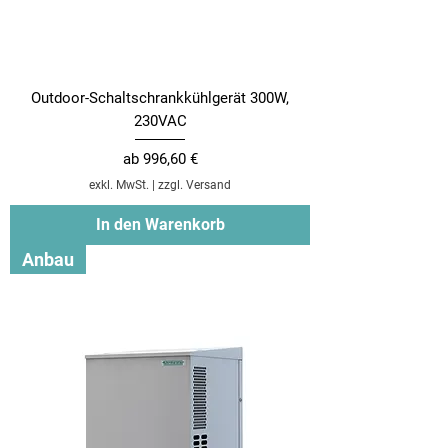
Outdoor-Schaltschrankkühlgerät 300W,
230VAC
Sale-Preis
ab
996,60 €
exkl. MwSt.
|
zzgl. Versand
In den Warenkorb
Anbau