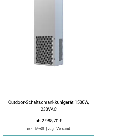
Outdoor-Schaltschrankkühlgerät 1500W,
230VAC
Sale-Preis
ab
2.988,70 €
exkl. MwSt.
|
zzgl. Versand