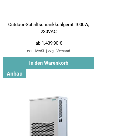
Outdoor-Schaltschrankkühlgerät 1000W,
230VAC
Sale-Preis
ab
1.439,90 €
exkl. MwSt.
|
zzgl. Versand
In den Warenkorb
Anbau