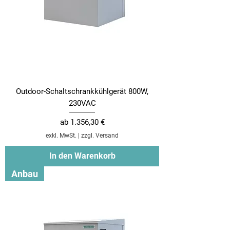
Outdoor-Schaltschrankkühlgerät 800W,
230VAC
Sale-Preis
ab
1.356,30 €
exkl. MwSt.
|
zzgl. Versand
In den Warenkorb
Anbau