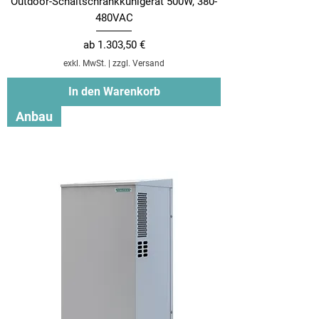
Outdoor-Schaltschrankkühlgerät 500W, 380-
480VAC
Sale-Preis
ab
1.303,50 €
exkl. MwSt.
|
zzgl. Versand
In den Warenkorb
Anbau