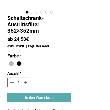
Schaltschrank-
Austrittsfilter
352×352mm
Sale-
ab
24,50€
Preis
exkl. MwSt.
|
zzgl. Versand
Farbe
*
Anzahl
*
In den Warenkorb