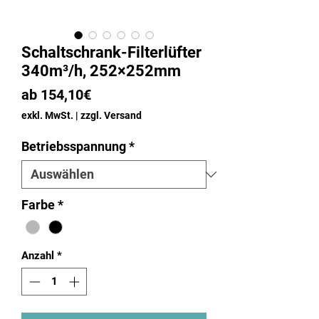
Schaltschrank-Filterlüfter
340m³/h, 252×252mm
Sale-
ab
154,10€
Preis
exkl. MwSt.
|
zzgl. Versand
Betriebsspannung
*
Farbe
*
Anzahl
*