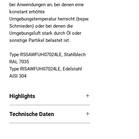
bei Anwendungen an, bei denen eine
konstant erhöhte
Umgebungstemperatur herrscht (bspw.
Schmieden) oder bei denen die
Umgebungsluft stark durch Öl oder
sonstige Partikel belastet ist.
Type R5SAWFUH07024LE, Stahlblech
RAL 7035
Type RISAWFUH07024LE, Edelstahl
AISI 304
Highlights
Luft/Wasser-Wärmetauscher Serie
Technische Daten
RAM
Hohe Nutzkühlleistung bis zu 5.000
Betriebsspannung: 24VDC, 50/60Hz
W
Downloads
Nutzkühlleistung (L35W10): 700W
Ungeregelte und geregelte