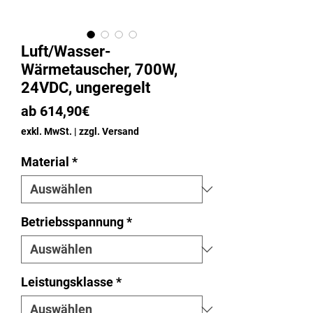
Luft/Wasser-
Wärmetauscher, 700W,
24VDC, ungeregelt
Sale-
ab
614,90€
Preis
exkl. MwSt.
|
zzgl. Versand
Material
*
Betriebsspannung
*
Leistungsklasse
*