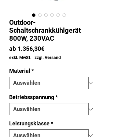
Outdoor-
Schaltschrankkühlgerät
800W, 230VAC
Sale-
ab
1.356,30€
Preis
exkl. MwSt.
|
zzgl. Versand
Material
*
Betriebsspannung
*
Leistungsklasse
*