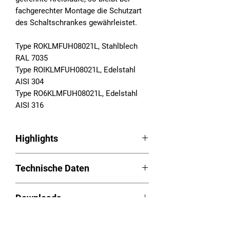
fachgerechter Montage die Schutzart
des Schaltschrankes gewährleistet.
Type ROKLMFUH08021L, Stahlblech
RAL 7035
Type ROIKLMFUH08021L, Edelstahl
AISI 304
Type RO6KLMFUH08021L, Edelstahl
AISI 316
Highlights
Outdoor-
Technische Daten
Schaltschrankkühlgeräte Serie
HE Anbau
Betriebsspannung: 230VAC,
LED Easy-Control
Downloads
50/60Hz
Aufgeschäumte Dichtung
Nutzkühlleistung (L35L35): 860W
Für extreme Umgebungen von -40°C
Betriebsanleitung (PDF):
Download
Temperaturbereich: -40 - 60°C
bis zu +65°C
Videos
Schaltplan (PDF):
Download