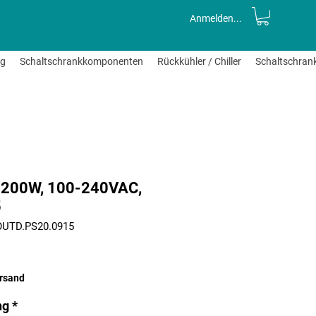
Anmelden...
ng
Schaltschrankkomponenten
Rückkühler / Chiller
Schaltschran
r, 200W, 100-240VAC,
5
.OUTD.PS20.0915
s
ersand
ng
*