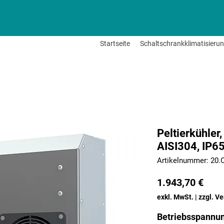
Startseite
Schaltschrankklimatisieru
Peltierkühle
AISI304, IP6
Artikelnummer: 20
Prei
1.943,70 €
exkl. MwSt.
|
zzgl. V
Betriebsspannu