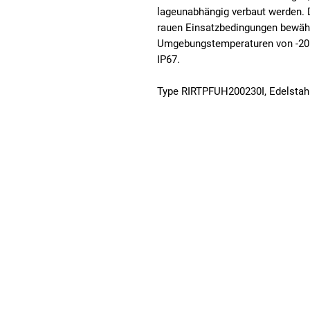
lageunabhängig verbaut werden. D
rauen Einsatzbedingungen bewähr
Umgebungstemperaturen von -20 b
IP67.
Type RIRTPFUH200230I, Edelstahl
Fuhrmeister + Co GmbH
Stahlschmidtsbrücke 61
Telefon: +49
42499 Hückeswagen
Telefax: +49