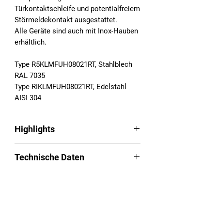
Türkontaktschleife und potentialfreiem
Störmeldekontakt ausgestattet.
Alle Geräte sind auch mit Inox-Hauben
erhältlich.
Type R5KLMFUH08021RT, Stahlblech
RAL 7035
Type RIKLMFUH08021RT, Edelstahl
AISI 304
Highlights
Schaltschrankkühlgeräte Serie RAM
Technische Daten
Aufbau
LED Easy-Control
Betriebsspannung: 230VAC,
Aufgeschäumte Dichtung
Downloads
50/60Hz
Kondensatüberwachung mit Not-
Nutzkühlleistung (L35L35): 520W
Aus-Funktion
Betriebsanleitung (PDF):
Download
Temperaturbereich: 20 - 55°C
Long-Life – Chassis/Haube aus
Versandhinweis
Ausschnittplan (PDF):
Download