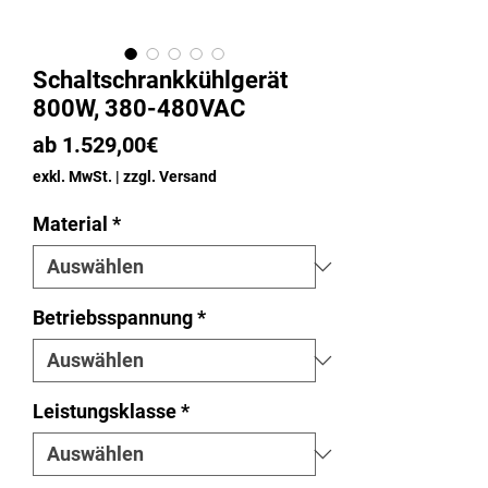
Schaltschrankkühlgerät
800W, 380-480VAC
Sale-
ab
1.529,00€
Preis
exkl. MwSt.
|
zzgl. Versand
Material
*
Betriebsspannung
*
Leistungsklasse
*