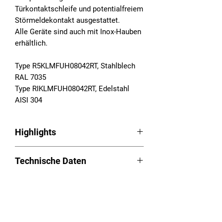
Türkontaktschleife und potentialfreiem
Störmeldekontakt ausgestattet.
Alle Geräte sind auch mit Inox-Hauben
erhältlich.
Type R5KLMFUH08042RT, Stahlblech
RAL 7035
Type RIKLMFUH08042RT, Edelstahl
AISI 304
Highlights
Schaltschrankkühlgeräte Serie RAM
Technische Daten
Aufbau
LED Easy-Control
Betriebsspannung:
Aufgeschäumte Dichtung
Downloads
380/400/440/460/480VAC, 2~,
Kondensatüberwachung mit Not-
50/60Hz
Aus-Funktion
Betriebsanleitung (PDF):
Download
Nutzkühlleistung (L35L35): 520W
Long-Life – Chassis/Haube aus
Versandhinweis
Ausschnittplan (PDF):
Download