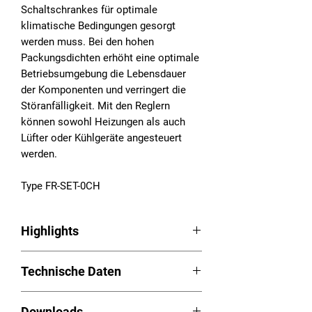
Schaltschrankes für optimale
klimatische Bedingungen gesorgt
werden muss. Bei den hohen
Packungsdichten erhöht eine optimale
Betriebsumgebung die Lebensdauer
der Komponenten und verringert die
Störanfälligkeit. Mit den Reglern
können sowohl Heizungen als auch
Lüfter oder Kühlgeräte angesteuert
werden.
Type FR-SET-0CH
Highlights
Regler Serie FR
Technische Daten
Einstellbare Thermostate
Klein und kompakt
Temperaturfühler intern: ja
Werkzeuglos einstellbar
Downloads