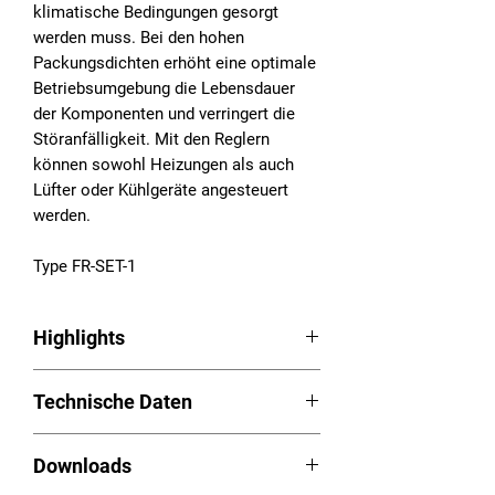
klimatische Bedingungen gesorgt
werden muss. Bei den hohen
Packungsdichten erhöht eine optimale
Betriebsumgebung die Lebensdauer
der Komponenten und verringert die
Störanfälligkeit. Mit den Reglern
können sowohl Heizungen als auch
Lüfter oder Kühlgeräte angesteuert
werden.
Type FR-SET-1
Highlights
Regler Serie FR
Technische Daten
Einstellbare Thermostate
Klein und kompakt
Temperaturfühler intern: ja
Werkzeuglos einstellbar
Downloads
max. Schaltleistung: 250VAC
Großer farblicher Drehknopf zur
Einstellbereich: 5 °C an / 15 °C aus