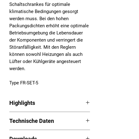
Schaltschrankes für optimale
klimatische Bedingungen gesorgt
werden muss. Bei den hohen
Packungsdichten erhöht eine optimale
Betriebsumgebung die Lebensdauer
der Komponenten und verringert die
Störanfälligkeit. Mit den Reglern
können sowohl Heizungen als auch
Lüfter oder Kühlgeräte angesteuert
werden.
Type FR-SET-5
Highlights
Regler Serie FR
Technische Daten
Einstellbare Thermostate
Klein und kompakt
Temperaturfühler intern: ja
Werkzeuglos einstellbar
Downloads