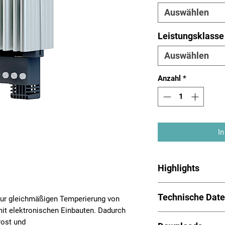
Auswählen
Leistungsklasse
Auswählen
Anzahl
*
In
Highlights
Schaltschrankheizun
Technische Dat
Kaltleiter (PTC),
zur gleichmäßigen Temperierung von
Abstrahlwärme
it elektronischen Einbauten. Dadurch
Betriebsspannun
2-adrig, Schutzkl
rost und