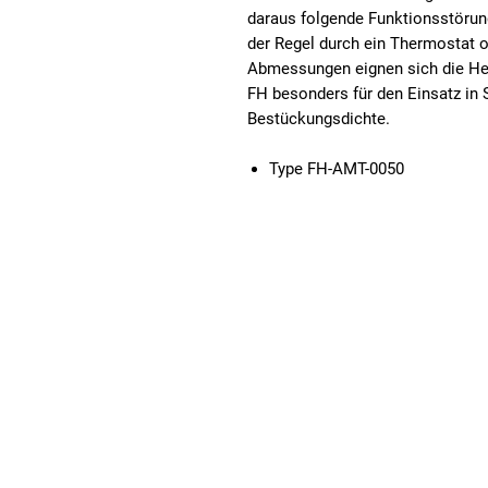
daraus folgende Funktionsstörung
der Regel durch ein Thermostat o
Abmessungen eignen sich die He
FH besonders für den Einsatz in
Bestückungsdichte.
Type FH-AMT-0050
Fuhrmeister + Co GmbH
Stahlschmidtsbrücke 61
Telefon: +49
42499 Hückeswagen
Telefax: +49