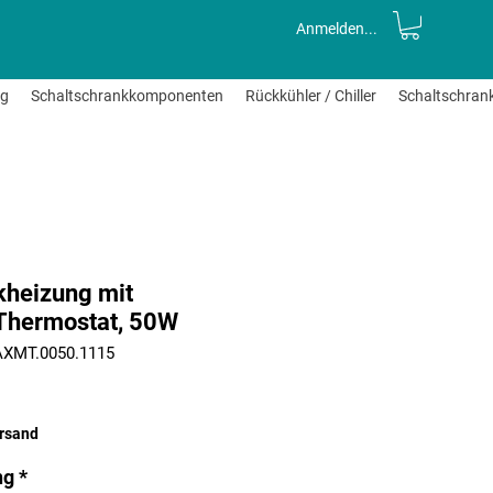
Anmelden...
ng
Schaltschrankkomponenten
Rückkühler / Chiller
Schaltschran
kheizung mit
 Thermostat, 50W
AXMT.0050.1115
ersand
ng
*