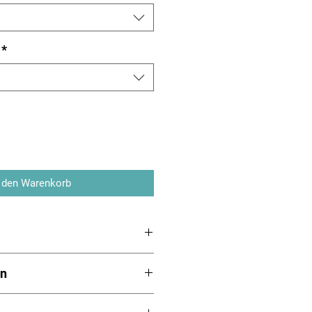
*
 den Warenkorb
gen Serie FH lüfterlos
en
 selbstregelnd
g: 120-240 VAC/DC
asse II