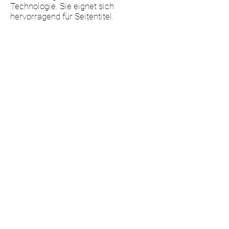
Technologie. Sie eignet sich
hervorragend für Seitentitel.
Fuhrmeister + Co GmbH
Stahlschmidtsbrücke 61
42499 Hückeswagen
Germany
Telefon:
+49 (0) 2192
/ 93764 0
Telefax:
+49 (0) 2192
/
93764 44
info@fuhrmeister-gmbh.de
Mail:
www.fuhrmeister-gmbh.de
Webseite:
www.schaltschrank-klima24.de
Impressum
Verkaufs - und Lieferbedingungen (AGB)
Datenschutzbestimmungen