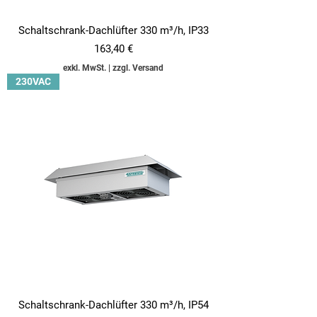
Schaltschrank-Dachlüfter 330 m³/h, IP33
Preis
163,40 €
exkl. MwSt.
|
zzgl. Versand
230VAC
Schaltschrank-Dachlüfter 330 m³/h, IP54