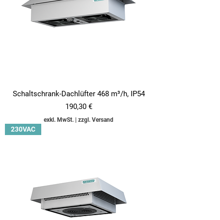
Schaltschrank-Dachlüfter 468 m³/h, IP54
Preis
190,30 €
exkl. MwSt.
|
zzgl. Versand
230VAC