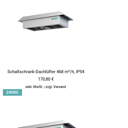
Schaltschrank-Dachlüfter 468 m³/h, IP54
Preis
170,80 €
exkl. MwSt.
|
zzgl. Versand
24VDC