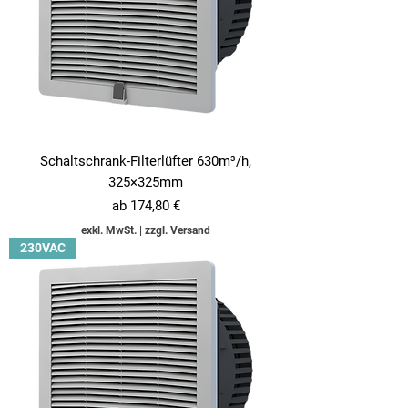
Schaltschrank-Filterlüfter 630m³/h,
325×325mm
Sale-Preis
ab
174,80 €
exkl. MwSt.
|
zzgl. Versand
230VAC