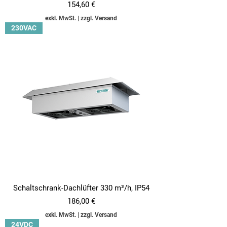
Preis
154,60 €
exkl. MwSt.
|
zzgl. Versand
230VAC
Schaltschrank-Dachlüfter 330 m³/h, IP54
Preis
186,00 €
exkl. MwSt.
|
zzgl. Versand
24VDC