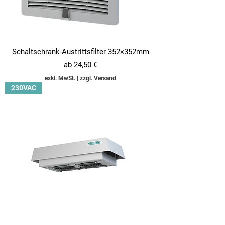
Schaltschrank-Austrittsfilter 352×352mm
Sale-Preis
ab
24,50 €
exkl. MwSt.
|
zzgl. Versand
230VAC