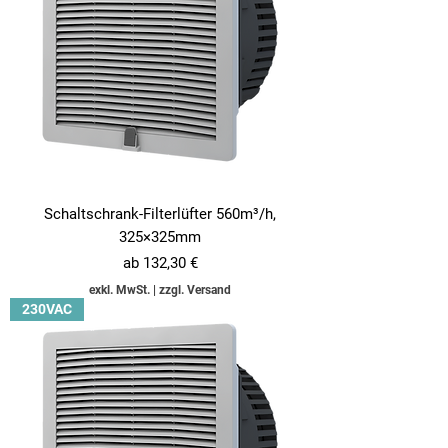
Schaltschrank-Filterlüfter 560m³/h,
325×325mm
Sale-Preis
ab
132,30 €
exkl. MwSt.
|
zzgl. Versand
230VAC