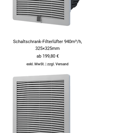
Schaltschrank-Filterlüfter 940m³/h,
325×325mm
Sale-Preis
ab
199,80 €
exkl. MwSt.
|
zzgl. Versand