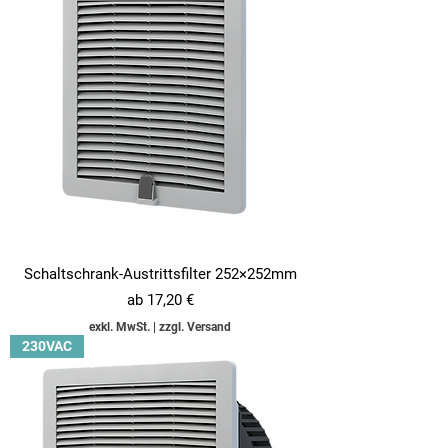
Schaltschrank-Austrittsfilter 252×252mm
Sale-Preis
ab
17,20 €
exkl. MwSt.
|
zzgl. Versand
230VAC