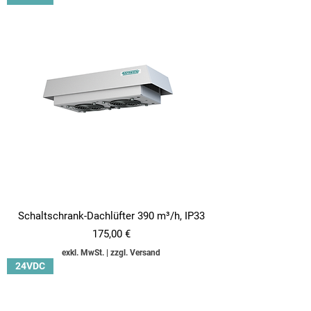
Schaltschrank-Dachlüfter 390 m³/h, IP33
Preis
175,00 €
exkl. MwSt.
|
zzgl. Versand
24VDC